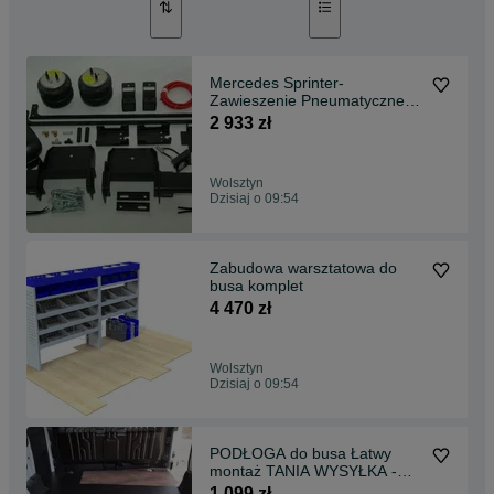
Mercedes Sprinter-
Zawieszenie Pneumatyczne
wersja. C -Wysyłka Gratis
2 933 zł
Wolsztyn
Dzisiaj o 09:54
Zabudowa warsztatowa do
busa komplet
4 470 zł
Wolsztyn
Dzisiaj o 09:54
PODŁOGA do busa Łatwy
montaż TANIA WYSYŁKA -
Zabudowa Busa Scudo L1 !!
1 099 zł