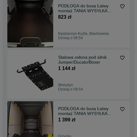
PODŁOGA do busa Łatwy
montaż TANIA WYSYŁKA
Zabudowa Busa EXPERT L1 !!
823 zł
Kędzierzyn-Koźle, Blachownia
Dzisiaj o 09:54
Stalowa osłona pod silnik
Jumper/Ducato/Boxer
1 144 zł
Wolsztyn
Dzisiaj o 09:54
PODŁOGA do busa Łatwy
montaż TANIA WYSYŁKA
Zabudowa Bus SPRINTER L1
1 399 zł
!!
Giżycko