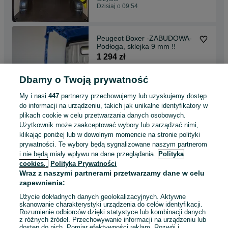
Dzisiaj o 09:54
Peugeot Boxer -ZABUDOWA-
Podłoga, sklejka 9 mm !!
1 294 zł
Dbamy o Twoją prywatność
Szczecin, Centrum
Dzisiaj o 09:54
My i nasi
447
partnerzy przechowujemy lub uzyskujemy dostęp
do informacji na urządzeniu, takich jak unikalne identyfikatory w
plikach cookie w celu przetwarzania danych osobowych.
PODŁOGA do busa TANIA
Użytkownik może zaakceptować wybory lub zarządzać nimi,
WYSYŁKA - SPRINTER
klikając poniżej lub w dowolnym momencie na stronie polityki
wszystkie modele !!
970 zł
prywatności. Te wybory będą sygnalizowane naszym partnerom
i nie będą miały wpływu na dane przeglądania.
Polityka
cookies,
Polityka Prywatności
Zielona Góra
Wraz z naszymi partnerami przetwarzamy dane w celu
Dzisiaj o 09:54
zapewnienia:
Użycie dokładnych danych geolokalizacyjnych. Aktywne
skanowanie charakterystyki urządzenia do celów identyfikacji.
Rozumienie odbiorców dzięki statystyce lub kombinacji danych
1
...
6
...
44
z różnych źródeł. Przechowywanie informacji na urządzeniu lub
dostęp do nich. Pomiar efektywności reklam. Rozwój i