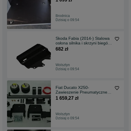
Brodnica
Dzisiaj o 09:54
Skoda Fabia (2014-) Stalowa
osłona silnika i skrzyni biegów
+ Akcesori
682 zł
Wolsztyn
Dzisiaj o 09:54
Fiat Ducato X250-
Zawieszenie Pneumatyczne
wersja. A - Wysyłka Gratis
1 659,27 zł
Wolsztyn
Dzisiaj o 09:54