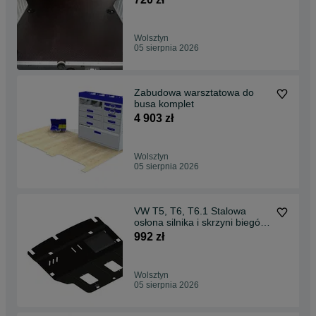
Wolsztyn
05 sierpnia 2026
Zabudowa warsztatowa do
busa komplet
4 903 zł
Wolsztyn
05 sierpnia 2026
VW T5, T6, T6.1 Stalowa
osłona silnika i skrzyni biegów
+ Akcesoria
992 zł
Wolsztyn
05 sierpnia 2026