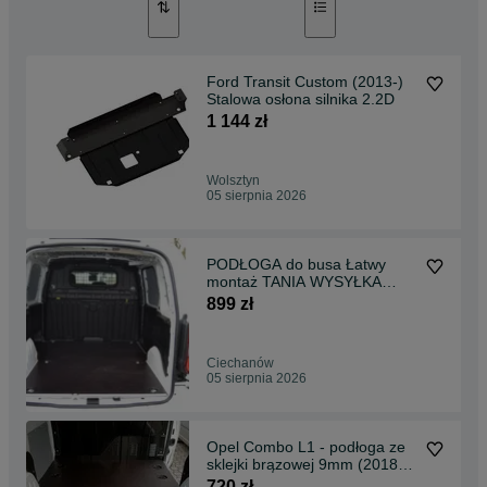
Ford Transit Custom (2013-)
Stalowa osłona silnika 2.2D
1 144 zł
Wolsztyn
05 sierpnia 2026
PODŁOGA do busa Łatwy
montaż TANIA WYSYŁKA
Zabudowa Bus Berlingo L1 !!
899 zł
Ciechanów
05 sierpnia 2026
Opel Combo L1 - podłoga ze
sklejki brązowej 9mm (2018->)
NOWY !!
720 zł