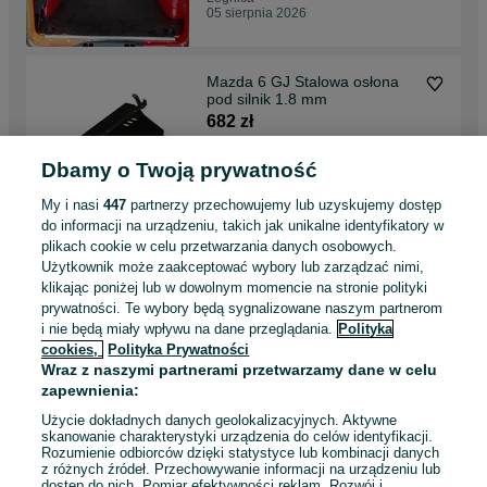
05 sierpnia 2026
Mazda 6 GJ Stalowa osłona
pod silnik 1.8 mm
682 zł
Dbamy o Twoją prywatność
Wolsztyn
05 sierpnia 2026
My i nasi
447
partnerzy przechowujemy lub uzyskujemy dostęp
do informacji na urządzeniu, takich jak unikalne identyfikatory w
plikach cookie w celu przetwarzania danych osobowych.
ZABUDOWA BUSA - Jumper /
Użytkownik może zaakceptować wybory lub zarządzać nimi,
Boxer / Ducato - Podłoga do
klikając poniżej lub w dowolnym momencie na stronie polityki
busa !!
1 449 zł
prywatności. Te wybory będą sygnalizowane naszym partnerom
i nie będą miały wpływu na dane przeglądania.
Polityka
cookies,
Polityka Prywatności
Wolsztyn
Wraz z naszymi partnerami przetwarzamy dane w celu
05 sierpnia 2026
zapewnienia:
Użycie dokładnych danych geolokalizacyjnych. Aktywne
skanowanie charakterystyki urządzenia do celów identyfikacji.
Rozumienie odbiorców dzięki statystyce lub kombinacji danych
1
2
3
...
44
z różnych źródeł. Przechowywanie informacji na urządzeniu lub
dostęp do nich. Pomiar efektywności reklam. Rozwój i