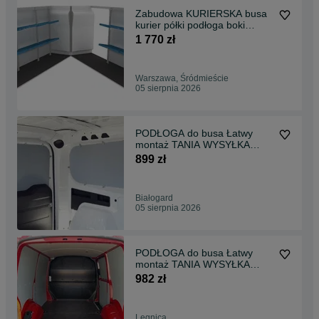
Zabudowa KURIERSKA busa
kurier półki podłoga boki
WSZYSTKIE AUTA
1 770 zł
Warszawa, Śródmieście
05 sierpnia 2026
PODŁOGA do busa Łatwy
montaż TANIA WYSYŁKA
Zabudowa Busa Courier !!
899 zł
Białogard
05 sierpnia 2026
PODŁOGA do busa Łatwy
montaż TANIA WYSYŁKA
Zabudowa Busa T6 L2 !!
982 zł
Legnica