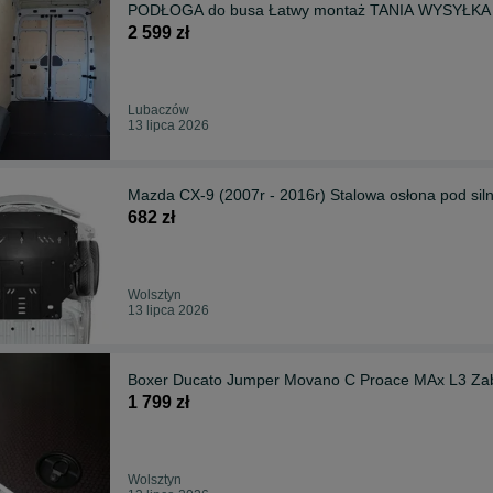
PODŁOGA do busa Łatwy montaż TANIA WYSYŁKA 
2 599 zł
Lubaczów
13 lipca 2026
Mazda CX-9 (2007r - 2016r) Stalowa osłona pod sil
682 zł
Wolsztyn
13 lipca 2026
Boxer Ducato Jumper Movano C Proace MAx L3 Z
1 799 zł
Wolsztyn