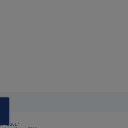
a
ć
eśnia 2017