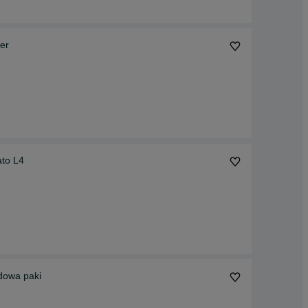
er
to L4
owa paki