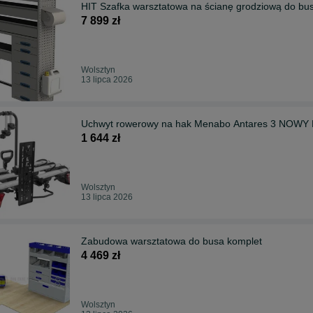
HIT Szafka warsztatowa na ścianę grodziową do bu
7 899 zł
Wolsztyn
13 lipca 2026
Uchwyt rowerowy na hak Menabo Antares 3 NOW
1 644 zł
Wolsztyn
13 lipca 2026
Zabudowa warsztatowa do busa komplet
4 469 zł
Wolsztyn