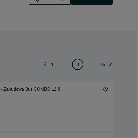
1
...
8
...
15
- Zabudowa Bus COMBO L2 !!