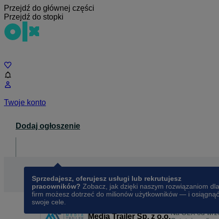
Przejdź do głównej części
Przejdź do stopki
Czat
Twoje konto
Dodaj ogłoszenie
Dla biznesu
opens in a new tab
Sprzedajesz, oferujesz usługi lub rekrutujesz
pracowników?
Zobacz, jak dzięki naszym rozwiązaniom dl
firm możesz dotrzeć do milionów użytkowników — i osiągną
swoje cele.
Na OLX od
wrz
Media Trailer Sp. z o.o.